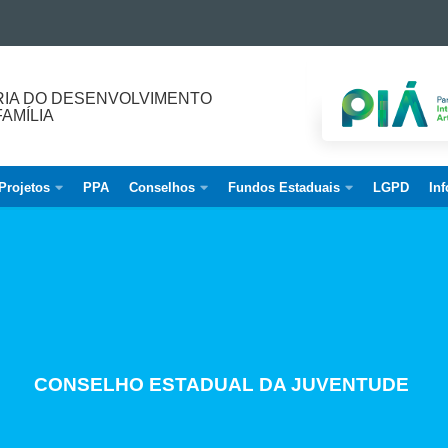
IA DO DESENVOLVIMENTO
FAMÍLIA
Projetos
PPA
Conselhos
Fundos Estaduais
LGPD
Inf
CALENDÁRIO DE REUNIÕES CEAS - 2026
CONSELHO ESTADUAL DA JUVENTUDE
COMBATE AO TRABALHO INFANTIL
SUPERA PARANÁ