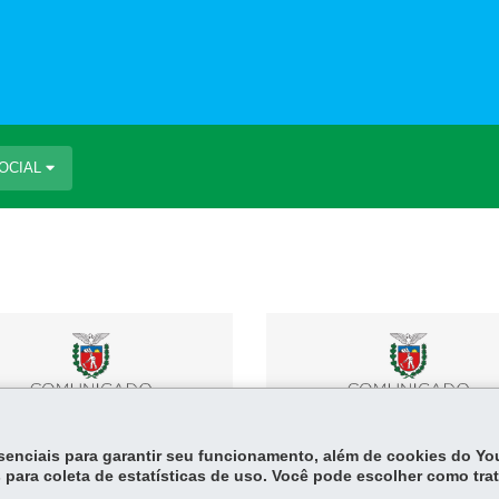
SOCIAL
teúdo indisponível
Conteúdo indisponível
ido ao período eleitoral
devido ao período eleito
essenciais para garantir seu funcionamento, além de cookies do Y
 para coleta de estatísticas de uso. Você pode escolher como tra