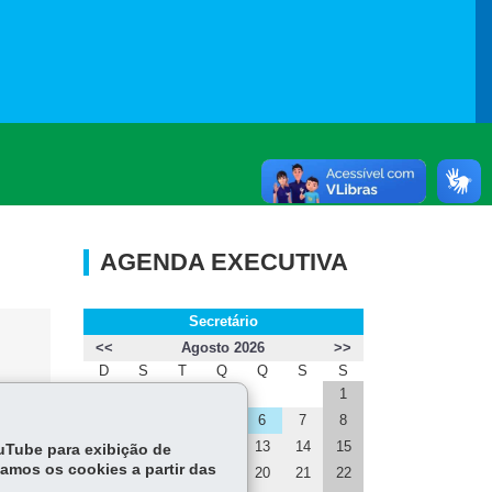
AGENDA EXECUTIVA
Secretário
<<
Agosto 2026
>>
D
S
T
Q
Q
S
S
1
2
3
4
5
6
7
8
ral
9
10
11
12
13
14
15
ouTube para exibição de
tamos os cookies a partir das
16
17
18
19
20
21
22