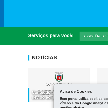
Serviços para você!
ASSISTÊNCIA 
NOTÍCIAS
Aviso de Cookies
Conteúdo indisponível
Con
devido ao período eleitoral
dev
Este portal utiliza cookies 
vídeos e do Google Analytics
opções abaixo.