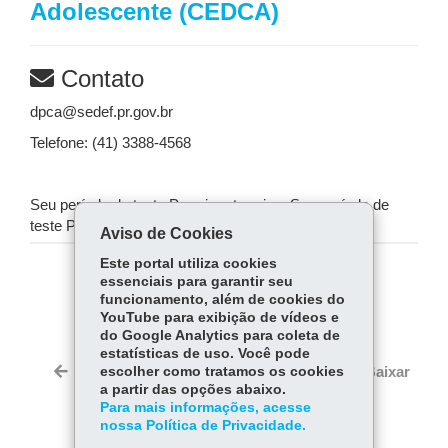
Adolescente (CEDCA)
Contato
dpca@sedef.pr.gov.br
Telefone: (41) 3388-4568
Seu período de teste Premium terminouSeu período de
teste Premium terminou
Aviso de Cookies
Este portal utiliza cookies
essenciais para garantir seu
COMPARTILHE:
funcionamento, além de cookies do
YouTube para exibição de vídeos e
Fa
W
do Google Analytics para coleta de
ce
ha
estatísticas de uso. Você pode
Tw
bo
ts
Voltar
escolher como tratamos os cookies
Início
Imprimir
Baixar
itt
a partir das opções abaixo.
ok
Ap
er
Para mais informações, acesse
p
nossa Política de Privacidade.