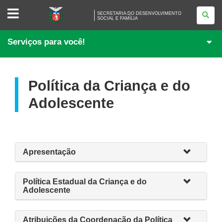
SECRETARIA
SECRETARIA DO DESENVOLVIMENTO
DO
SOCIAL E FAMÍLIA
DESENVOLVIMENTO<BR
/>
SOCIAL
Serviços para você!
E
FAMÍLIA
Política da Criança e do
Adolescente
Apresentação
Política Estadual da Criança e do
Adolescente
Atribuições da Coordenação da Política