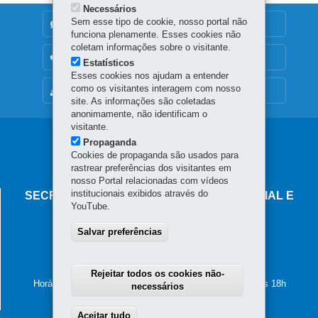
Necessários
Sem esse tipo de cookie, nosso portal não
DENUNCIE CORRUPÇÃO
funciona plenamente. Esses cookies não
coletam informações sobre o visitante.
OUVIDORIA
Estatísticos
Esses cookies nos ajudam a entender
como os visitantes interagem com nosso
MAPA DO SITE
site. As informações são coletadas
anonimamente, não identificam o
visitante.
Navegação
Propaganda
Cookies de propaganda são usados para
principal
rastrear preferências dos visitantes em
nosso Portal relacionadas com vídeos
institucionais exibidos através do
SECRETARIA DO DESENVOLVIMENTO SOCIAL E
YouTube.
FAMÍLIA
Salvar preferências
Palácio das Araucárias
Rua Jacy Loureiro de Campos, s/n - Centro Cívico
Telefones
80530-915
-
Curitiba
-
PR
MAPA
Rejeitar todos os cookies não-
Horário de atendimento: das 8h30 às 12h e das 13h30 às 18h
necessários
Aceitar tudo
Withdraw consent