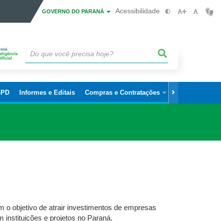
Acessibilidade
GOVERNO DO PARANÁ
GPD
Informes e Editais
Compras e Contratações
Sistemas
Ou
 o objetivo de atrair investimentos de empresas
 instituições e projetos no Paraná.