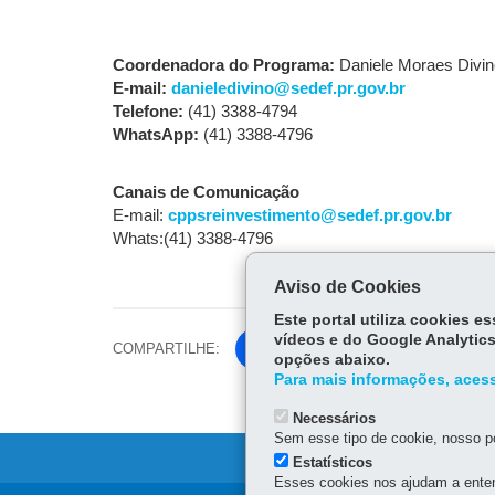
Coordenadora do Programa:
Daniele Moraes Divin
E-mail:
danieledivino@sedef.pr.gov.br
Telefone:
(41) 3388-4794
WhatsApp:
(41) 3388-4796
Canais de Comunicação
E-mail:
cppsreinvestimento@sedef.pr.gov.br
Whats:(41) 3388-4796
Aviso de Cookies
Este portal utiliza cookies 
vídeos e do Google Analytics
COMPARTILHE:
Fa
opções abaixo.
ce
Para mais informações, acess
Tw
bo
itt
Necessários
ok
Sem esse tipo de cookie, nosso po
er
Estatísticos
Esses cookies nos ajudam a enten