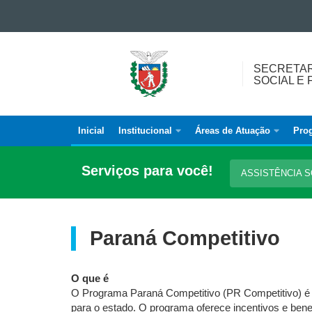
Ir para o conteúdo
Ir para a navegação
SECRETARIA
Ir para a busca
SECRETAR
DO
Mapa do site
SOCIAL E 
DESENVOLVIMENTO<BR
/>
SOCIAL
Inicial
Institucional
Áreas de Atuação
Prog
Navegação
E
FAMÍLIA
principal
Serviços para você!
ASSISTÊNCIA 
Paraná Competitivo
O que é
O Programa Paraná Competitivo (PR Competitivo) é u
para o estado. O programa oferece incentivos e benef