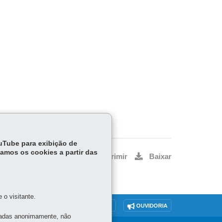
ouTube para exibição de
tamos os cookies a partir das
Voltar
Início
Imprimir
Baixar
o visitante.
O SITE
DENUNCIE CORRUPÇÃO
OUVIDORIA
tadas anonimamente, não