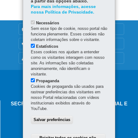
a partir das opções abaixo.
Para mais informações, acesse
nossa Política de Privacidade.
Necessários
Sem esse tipo de cookie, nosso portal não
DENUNCIE CORRUPÇÃO
funciona plenamente. Esses cookies não
coletam informações sobre o visitante.
OUVIDORIA
Estatísticos
Esses cookies nos ajudam a entender
como os visitantes interagem com nosso
MAPA DO SITE
site. As informações são coletadas
anonimamente, não identificam o
visitante.
Navegação
Propaganda
Cookies de propaganda são usados para
principal
rastrear preferências dos visitantes em
nosso Portal relacionadas com vídeos
institucionais exibidos através do
SECRETARIA DO DESENVOLVIMENTO SOCIAL E
YouTube.
FAMÍLIA
Salvar preferências
Palácio das Araucárias
Rua Jacy Loureiro de Campos, s/n - Centro Cívico
Telefones
80530-915
-
Curitiba
-
PR
MAPA
Rejeitar todos os cookies não-