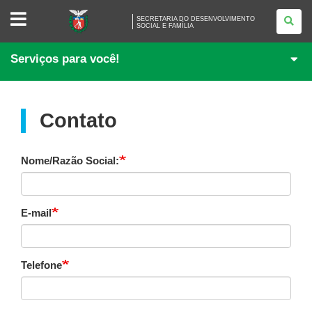
SECRETARIA
SECRETARIA DO DESENVOLVIMENTO
DO
SOCIAL E FAMÍLIA
DESENVOLVIMENTO<BR
/>
SOCIAL
Serviços para você!
E
FAMÍLIA
Contato
Nome/Razão Social:
E-mail
Telefone