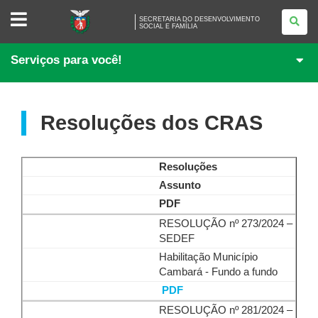
SECRETARIA
SECRETARIA DO DESENVOLVIMENTO
DO
SOCIAL E FAMÍLIA
DESENVOLVIMENTO<BR
/>
SOCIAL
Serviços para você!
E
FAMÍLIA
Resoluções dos CRAS
Resoluções
Assunto
PDF
RESOLUÇÃO nº 273/2024 –
SEDEF
Habilitação Município
Cambará - Fundo a fundo
PDF
RESOLUÇÃO nº 281/2024 –