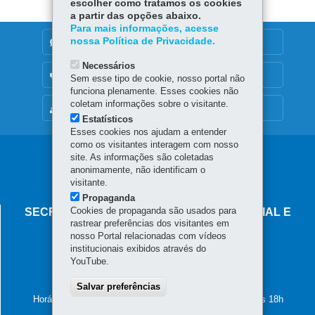
escolher como tratamos os cookies
a partir das opções abaixo.
Para mais informações, acesse
nossa Política de Privacidade.
DENUNCIE CORRUPÇÃO
Necessários
OUVIDORIA
Sem esse tipo de cookie, nosso portal não
funciona plenamente. Esses cookies não
coletam informações sobre o visitante.
MAPA DO SITE
Estatísticos
Esses cookies nos ajudam a entender
como os visitantes interagem com nosso
Navegação
site. As informações são coletadas
anonimamente, não identificam o
principal
visitante.
Propaganda
Cookies de propaganda são usados para
SECRETARIA DO DESENVOLVIMENTO SOCIAL E
rastrear preferências dos visitantes em
FAMÍLIA
nosso Portal relacionadas com vídeos
institucionais exibidos através do
Palácio das Araucárias
Rua Jacy Loureiro de Campos, s/n - Centro Cívico
YouTube.
Telefones
Salvar preferências
80530-915
-
Curitiba
-
PR
MAPA
Horário de atendimento: das 8h30 às 12h e das 13h30 às 18h