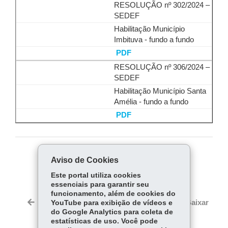
RESOLUÇÃO nº 302/2024 –
SEDEF
Habilitação Município
Imbituva - fundo a fundo
PDF
RESOLUÇÃO nº 306/2024 –
SEDEF
Habilitação Município Santa
Amélia - fundo a fundo
PDF
COMPARTILHE:
Aviso de Cookies
Fa
W
Este portal utiliza cookies
essenciais para garantir seu
ce
ha
funcionamento, além de cookies do
Tw
bo
ts
Voltar
Início
Imprimir
Baixar
YouTube para exibição de vídeos e
itt
ok
Ap
do Google Analytics para coleta de
er
estatísticas de uso. Você pode
p