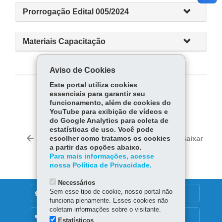
Prorrogação Edital 005/2024
Materiais Capacitação
Aviso de Cookies
Este portal utiliza cookies
essenciais para garantir seu
COMPARTILHE:
funcionamento, além de cookies do
YouTube para exibição de vídeos e
Fa
W
do Google Analytics para coleta de
ce
ha
estatísticas de uso. Você pode
Tw
bo
ts
Voltar
escolher como tratamos os cookies
Início
Imprimir
Baixar
itt
a partir das opções abaixo.
ok
Ap
er
Para mais informações, acesse
p
nossa Política de Privacidade.
Necessários
Sem esse tipo de cookie, nosso portal não
DENUNCIE CORRUPÇÃO
funciona plenamente. Esses cookies não
coletam informações sobre o visitante.
OUVIDORIA
Estatísticos